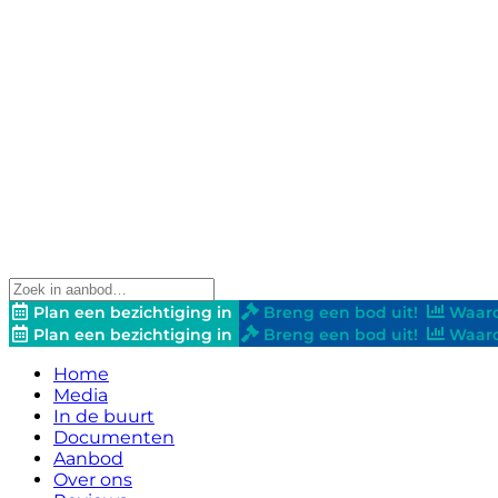
Plan een bezichtiging in
Breng een bod uit!
Waard
Plan een bezichtiging in
Breng een bod uit!
Waard
Home
Media
In de buurt
Documenten
Aanbod
Over ons