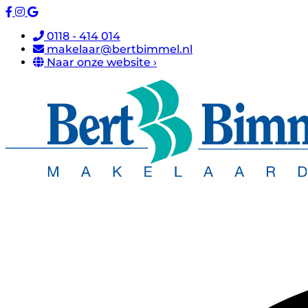
0118 - 414 014
makelaar@bertbimmel.nl
Naar onze website ›