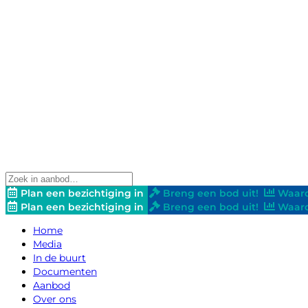
Plan een bezichtiging in
Breng een bod uit!
Waard
Plan een bezichtiging in
Breng een bod uit!
Waard
Home
Media
In de buurt
Documenten
Aanbod
Over ons