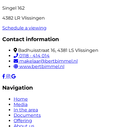
Singel 162
4382 LR Vlissingen
Schedule a viewing
Contact information
Badhuisstraat 16, 4381 LS Vlissingen
0118 - 414 014
makelaar@bertbimmel.nl
www.bertbimmel.nl
Navigation
Home
Media
In the area
Documents
Offering
About us