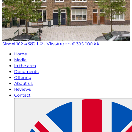
4382 LR · Vlissingen
Singel 162
€ 395.000 k.k.
Home
Media
In the area
Documents
Offering
About us
Reviews
Contact