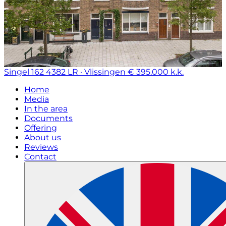
Singel 162
4382 LR · Vlissingen
€ 395.000 k.k.
Home
Media
In the area
Documents
Offering
About us
Reviews
Contact