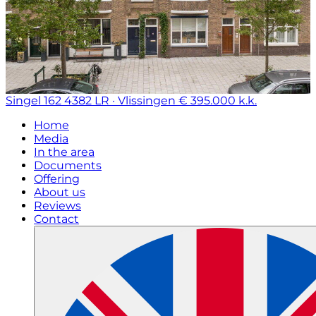
Singel 162
4382 LR · Vlissingen
€ 395.000 k.k.
Home
Media
In the area
Documents
Offering
About us
Reviews
Contact