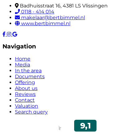
Badhuisstraat 16, 4381 LS Vlissingen
0118 - 414 014
makelaar@bertbimmel.nl
www.bertbimmel.nl
Navigation
Home
Media
In the area
Documents
Offering
About us
Reviews
Contact
Valuation
Search query