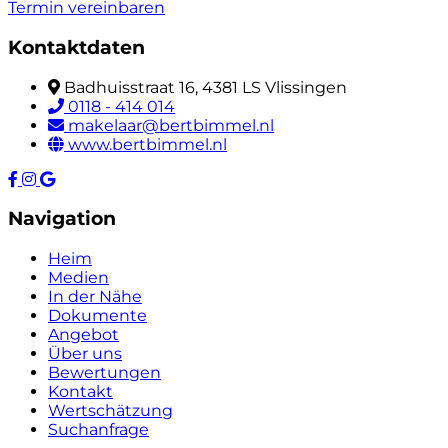
Termin vereinbaren
Kontaktdaten
Badhuisstraat 16, 4381 LS Vlissingen
0118 - 414 014
makelaar@bertbimmel.nl
www.bertbimmel.nl
Navigation
Heim
Medien
In der Nähe
Dokumente
Angebot
Über uns
Bewertungen
Kontakt
Wertschätzung
Suchanfrage